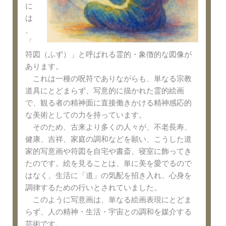
に
は
、
「
符図（ふず）」と呼ばれる霊的・象徴的な図像が
あります。
これは一種の呪符でありながらも、単なる宗教
道具にとどまらず、写意的に描かれた霊的絵画
で、観る者の精神面に直接働きかける精神感応的
な美術としての力を持っています。
そのため、古来より多くの人々が、不老長寿、
健康、吉祥、家庭の調和などを願い、こうした道
家的写意画や符図を自宅や書斎、寝室に飾ってき
たのです。絵を見ることは、単に美を愛でるので
はなく、生活に「道」の気配を招き入れ、心身を
調律するための行いとされていました。
このように写意画は、単なる絵画表現にとどま
らず、人の精神・生活・宇宙との調和を媒介する
芸術です。