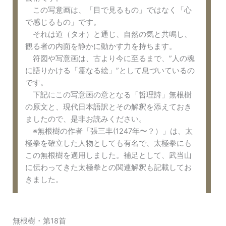
この写意画は、「目で見るもの」ではなく「心
で感じるもの」です。
それは道（タオ）と通じ、自然の気と共鳴し、
観る者の内面を静かに動かす力を持ちます。
符図や写意画は、古より今に至るまで、”人の魂
に語りかける「霊なる絵」”として息づいているの
です。
下記にこの写意画の意となる「哲理詩」無根樹
の原文と、現代日本語訳とその解釈を添えておき
ましたので、是非お読みください。
※無根樹の作者「張三丰(1247年〜？）」は、太
極拳を確立した人物としても有名で、太極拳にも
この無根樹を適用しました。補足として、武当山
に伝わってきた太極拳との関連解釈も記載してお
きました。
無根樹・第18首