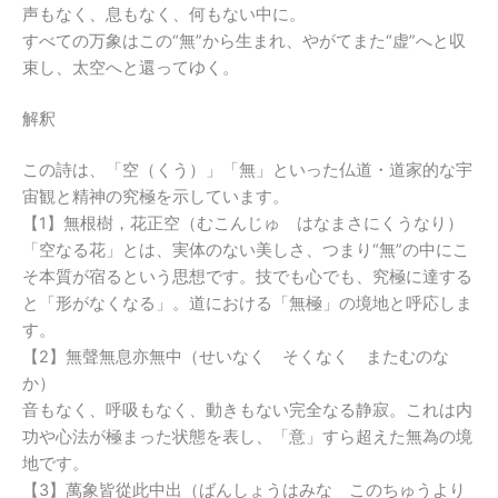
声もなく、息もなく、何もない中に。
すべての万象はこの“無”から生まれ、やがてまた“虚”へと収
束し、太空へと還ってゆく。
解釈
この詩は、「空（くう）」「無」といった仏道・道家的な宇
宙観と精神の究極を示しています。
【1】無根樹，花正空（むこんじゅ はなまさにくうなり）
「空なる花」とは、実体のない美しさ、つまり“無”の中にこ
そ本質が宿るという思想です。技でも心でも、究極に達する
と「形がなくなる」。道における「無極」の境地と呼応しま
す。
【2】無聲無息亦無中（せいなく そくなく またむのな
か）
音もなく、呼吸もなく、動きもない完全なる静寂。これは内
功や心法が極まった状態を表し、「意」すら超えた無為の境
地です。
【3】萬象皆從此中出（ばんしょうはみな このちゅうより