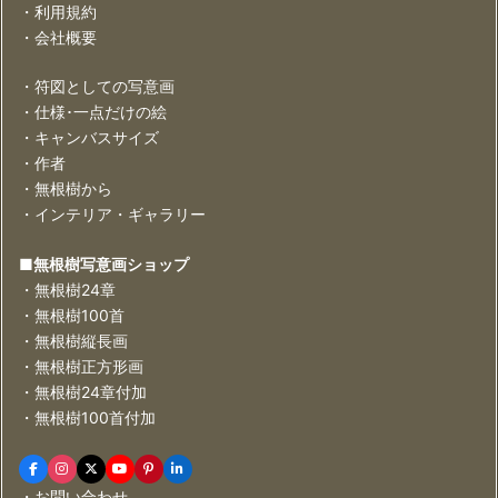
・利用規約
・会社概要
・符図としての写意画
・仕様･一点だけの絵
・キャンバスサイズ
・作者
・無根樹から
・インテリア・ギャラリー
■無根樹写意画ショップ
・無根樹24章
・無根樹100首
・無根樹縦長画
・無根樹正方形画
・無根樹24章付加
・無根樹100首付加
・お問い合わせ