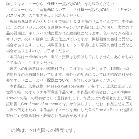
詳しくはメニューから「
仕様・一点だけの絵
」をお読みください。
・メニューから、「
写意画について
」、「
仕様･一点だけの絵
」、「
キャン
バスサイズ
」のご案内をよくお読みください。
・掲載画像は作者がオリジナルで描いたＣＧ画像のサムネイルです。本作品
は、このオリジナルのＣＧ画像をキャンバス作品に仕上げており、実際の作
品の質感は、キャンバス地に描かれた絵画様になります。色味もできる限り
オリジナルのＣＧ画像に忠実に仕上げていますが、掲載画像の色味と異なる
場合があります。また、掲載画像もモニター環境により実際の色味と異なる
場合がありますので、ご了承ください。
・本商品は一点物のため、返品・交換はお受けしておりません。あらかじめ
ご了承の上、ご注文ください。
・国内への配送料は全地域無料です。ご注文からお届けまで、1週間から2
週間程度のお時間を頂いています。海外への配送については国際配送料が必
要です。メニューより「
配送について
」を詳しくお読みください。
・本作品は、若林政樹（Masaki Wakabayashi）が制作し、正式に認定した
世界で唯一のオリジナル写意画作品です。本作品の所有者は、このOriginal
Artworkの唯一の所有者として登録されます。作品には作者署名および真正
証明書（Certificate of Authenticity）が付属します。なお、作品思想を広く
世界へ伝えるため、本作品のイメージを元にした公式Fine Art Print（公認複
製作品）が別途制作・販売される場合があります。
この絵はこの1点限りの販売です。