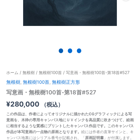
#527
個
ホーム
/
無根樹
/
無根樹100首
/ 写意画・無根樹100首-第18首#527
無根樹
,
無根樹100首
,
無根樹正方形
写意画・無根樹100首-第18首#527
¥
280,000
（税込）
この作品は、作者によってオリジナルに描かれたCGグラフィックによる写
意画を、木枠の専用キャンバス地にＵＶインクを高品質に吹きつけて、絵画
に相当するような質感にプリントしたキャンバス作品です。このキャンバス
作品が本写意画の一点物の原画となります。
絵には作者の直筆サインと、キ
ャンバス地裏にはシリアル番号が記載され、「
原画証明書
」が付属します。