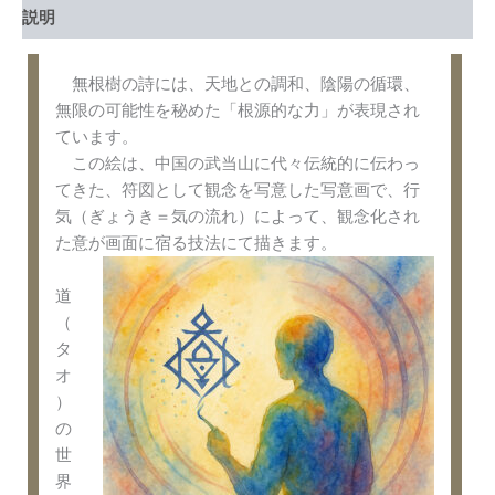
説明
無根樹の詩には、天地との調和、陰陽の循環、
無限の可能性を秘めた「根源的な力」が表現され
ています。
この絵は、中国の武当山に代々伝統的に伝わっ
てきた、符図として観念を写意した写意画で、行
気（ぎょうき＝気の流れ）によって、観念化され
た意が画面に宿る技法にて描きます。
道
（
タ
オ
）
の
世
界