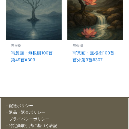
無根樹
無根樹
写意画・無根樹100首-
写意画・無根樹100首-
第49首#309
首外第9首#307
・配送ポリシー
・返品・返金ポリシー
・プライバシーポリシー
・特定商取引法に基づく表記