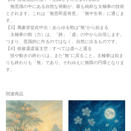
無意識の中にある自然な発動が、最も純粋な太極拳の技術
とされます。これは「無意即是有意」「無中生有」に通じま
す。
【3】萬象皆從此中出：あらゆる勁は“無”から始まる
太極拳の勁（力）は、「静」「虚」の中から出現します。
つまり、意識的に作るのではなく、自然に出るものです。
【4】收斂還虛返太空：すべては虚へと還る
技や動きの終わりは、また“無”に戻ること。太極拳は始ま
りも終わりも「無」であり、それゆえに無限の円環となりま
す。
関連商品