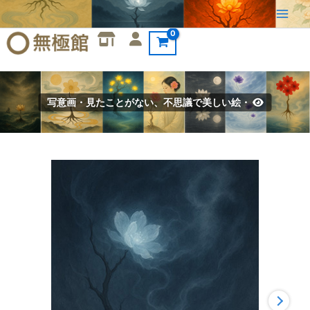
内
容
を
ス
キ
ッ
写意画・見たことがない、不思議で美しい絵・
プ
写
意
画・
無
根
樹
100
首-
第
18
首