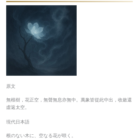
原文
無根樹，花正空，無聲無息亦無中。萬象皆從此中出，收斂還
虛返太空。
現代日本語
根のない木に、空なる花が咲く。