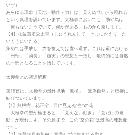
いず）
あらゆる現象（天地・動作・力）は、見えぬ“無”から現れる
という真理を説いています。太極拳においても、勁や氣は
「何もないようでいて、何かがある」ものから発します。
【4】收斂還虛返太空（しゅうれんして きょにかえり た
いくうにいたる）
集めては手放し、力を蓄えては虚へ還す。これは道における
「円転」「消長」「虚実」の思想と一致し、最終的には自然
の一部となることを指しています。
太極拳との関連解釈
第18首は、太極拳の最終境地「無極」「無為自然」と密接に
結びついています。
【1】無根樹，花正空：目に見えぬ“空”の花
太極拳の型が極まると、「見えない動き」「意だけの発
動」が現れます。その意味で、この“空の花”は最高の理想像
です。
【2】無聲無息亦無中：意識せずに生まれる動き