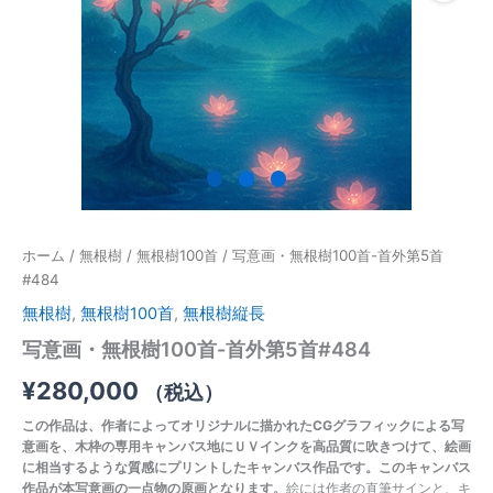
5
首
#484
個
ホーム
/
無根樹
/
無根樹100首
/ 写意画・無根樹100首-首外第5首
#484
無根樹
,
無根樹100首
,
無根樹縦長
写意画・無根樹100首-首外第5首#484
¥
280,000
（税込）
この作品は、作者によってオリジナルに描かれたCGグラフィックによる写
意画を、木枠の専用キャンバス地にＵＶインクを高品質に吹きつけて、絵画
に相当するような質感にプリントしたキャンバス作品です。このキャンバス
作品が本写意画の一点物の原画となります。
絵には作者の直筆サインと、キ