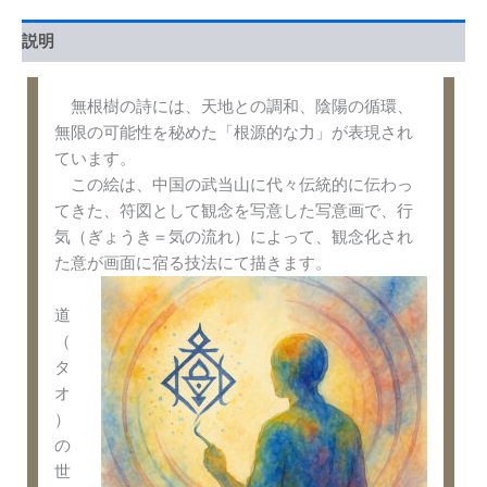
説明
無根樹の詩には、天地との調和、陰陽の循環、
無限の可能性を秘めた「根源的な力」が表現され
ています。
この絵は、中国の武当山に代々伝統的に伝わっ
てきた、符図として観念を写意した写意画で、行
気（ぎょうき＝気の流れ）によって、観念化され
た意が画面に宿る技法にて描きます。
道
（
タ
オ
）
の
世