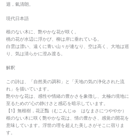
迴，氣清朗。
現代日本語
根のない木に、艶やかな花が咲く。
桃の花が水辺に浮かび、柳は岸に垂れている。
白雲は漂い、遠くに青い山々が連なり、空は高く、大地は巡
り、気は清らかに澄み渡る。
解釈
この詩は、「自然美の調和」と「天地の気の浄化された流
れ」を描いています。
艶やかな花は、感性や情緒の豊かさを象徴し、太極の境地に
至るための“心の静けさと感応を暗示しています。
【1】無根樹，花正豔（むこんじゅ はなまさにつややか）
根のない木に咲く艶やかな花は、情の豊かさ、感覚の開花を
意味しています。浮世の理を超えた美しさがそこに宿りま
す。