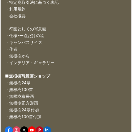
・特定商取引法に基づく表記
・利用規約
・会社概要
・符図としての写意画
・仕様･一点だけの絵
・キャンバスサイズ
・作者
・無根樹から
・インテリア・ギャラリー
■無根樹写意画ショップ
・無根樹24章
・無根樹100首
・無根樹縦長画
・無根樹正方形画
・無根樹24章付加
・無根樹100首付加