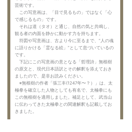
芸術です。
この写意画は、「目で見るもの」ではなく「心
で感じるもの」です。
それは道（タオ）と通じ、自然の気と共鳴し、
観る者の内面を静かに動かす力を持ちます。
符図や写意画は、古より今に至るまで、”人の魂
に語りかける「霊なる絵」”として息づいているの
です。
下記にこの写意画の意となる「哲理詩」無根樹
の原文と、現代日本語訳とその解釈を添えておき
ましたので、是非お読みください。
※無根樹の作者「張三丰(1247年〜？）」は、太
極拳を確立した人物としても有名で、太極拳にも
この無根樹を適用しました。補足として、武当山
に伝わってきた太極拳との関連解釈も記載してお
きました。