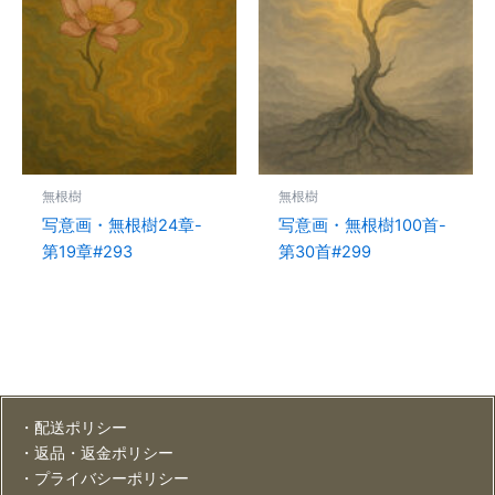
無根樹
無根樹
写意画・無根樹24章-
写意画・無根樹100首-
第19章#293
第30首#299
・配送ポリシー
・返品・返金ポリシー
・プライバシーポリシー