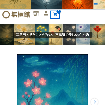
内
容
を
ス
キ
ッ
写意画・見たことがない、不思議で美しい絵・
プ
写
意
画・
無
根
樹
100
首-
首
外
第