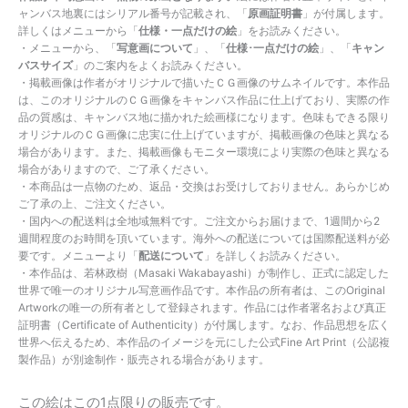
ャンバス地裏にはシリアル番号が記載され、「
原画証明書
」が付属します。
詳しくはメニューから「
仕様・一点だけの絵
」をお読みください。
・メニューから、「
写意画について
」、「
仕様･一点だけの絵
」、「
キャン
バスサイズ
」のご案内をよくお読みください。
・掲載画像は作者がオリジナルで描いたＣＧ画像のサムネイルです。本作品
は、このオリジナルのＣＧ画像をキャンバス作品に仕上げており、実際の作
品の質感は、キャンバス地に描かれた絵画様になります。色味もできる限り
オリジナルのＣＧ画像に忠実に仕上げていますが、掲載画像の色味と異なる
場合があります。また、掲載画像もモニター環境により実際の色味と異なる
場合がありますので、ご了承ください。
・本商品は一点物のため、返品・交換はお受けしておりません。あらかじめ
ご了承の上、ご注文ください。
・国内への配送料は全地域無料です。ご注文からお届けまで、1週間から2
週間程度のお時間を頂いています。海外への配送については国際配送料が必
要です。メニューより「
配送について
」を詳しくお読みください。
・本作品は、若林政樹（Masaki Wakabayashi）が制作し、正式に認定した
世界で唯一のオリジナル写意画作品です。本作品の所有者は、このOriginal
Artworkの唯一の所有者として登録されます。作品には作者署名および真正
証明書（Certificate of Authenticity）が付属します。なお、作品思想を広く
世界へ伝えるため、本作品のイメージを元にした公式Fine Art Print（公認複
製作品）が別途制作・販売される場合があります。
この絵はこの1点限りの販売です。