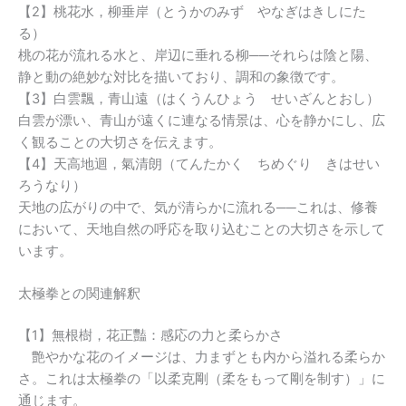
【2】桃花水，柳垂岸（とうかのみず やなぎはきしにた
る）
桃の花が流れる水と、岸辺に垂れる柳──それらは陰と陽、
静と動の絶妙な対比を描いており、調和の象徴です。
【3】白雲飄，青山遠（はくうんひょう せいざんとおし）
白雲が漂い、青山が遠くに連なる情景は、心を静かにし、広
く観ることの大切さを伝えます。
【4】天高地迴，氣清朗（てんたかく ちめぐり きはせい
ろうなり）
天地の広がりの中で、気が清らかに流れる──これは、修養
において、天地自然の呼応を取り込むことの大切さを示して
います。
太極拳との関連解釈
【1】無根樹，花正豔：感応の力と柔らかさ
艶やかな花のイメージは、力まずとも内から溢れる柔らか
さ。これは太極拳の「以柔克剛（柔をもって剛を制す）」に
通じます。