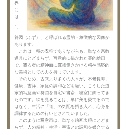
界
に
は
、
「
符図（ふず）」と呼ばれる霊的・象徴的な図像が
あります。
これは一種の呪符でありながらも、単なる宗教
道具にとどまらず、写意的に描かれた霊的絵画
で、観る者の精神面に直接働きかける精神感応的
な美術としての力を持っています。
そのため、古来より多くの人々が、不老長寿、
健康、吉祥、家庭の調和などを願い、こうした道
家的写意画や符図を自宅や書斎、寝室に飾ってき
たのです。絵を見ることは、単に美を愛でるので
はなく、生活に「道」の気配を招き入れ、心身を
調律するための行いとされていました。
このように写意画は、単なる絵画表現にとどま
らず、人の精神・生活・宇宙との調和を媒介する