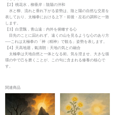
【2】桃花水，柳垂岸：陰陽の沖和
水と柳、流れと垂れ下がる姿勢は、陰と陽の自然な交差を
表しており、太極拳における上下・前後・左右の調和と一致
します。
【3】白雲飄，青山遠：内外を俯瞰する心
目先のことに囚われず、遠くの山を見るような心のあり方
──これは太極拳の「神（精神）で観る」姿勢を表します。
【4】天高地迴，氣清朗：天地の気との融合
太極拳は天地自然と一体となる術。気を澄ませ、大きな循
環の中で己を磨くことが、この句に含まれる修養の核心で
す。
関連商品