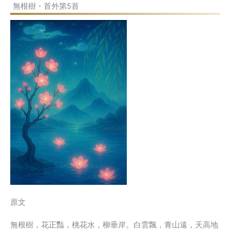
無根樹・首外第5首
原文
無根樹，花正豔，桃花水，柳垂岸。白雲飄，青山遠，天高地