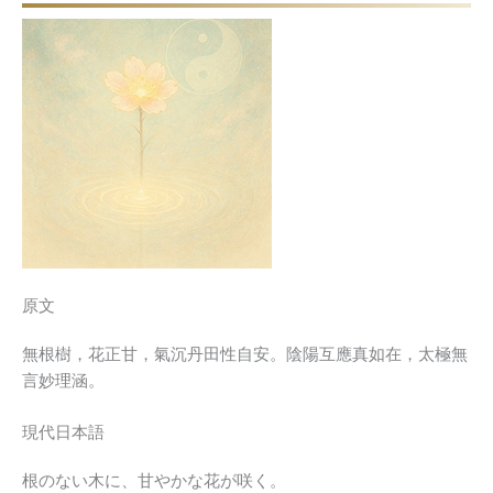
原文
無根樹，花正甘，氣沉丹田性自安。陰陽互應真如在，太極無
言妙理涵。
現代日本語
根のない木に、甘やかな花が咲く。