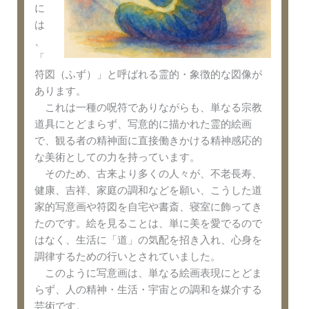
に
は
、
「
符図（ふず）」と呼ばれる霊的・象徴的な図像が
あります。
これは一種の呪符でありながらも、単なる宗教
道具にとどまらず、写意的に描かれた霊的絵画
で、観る者の精神面に直接働きかける精神感応的
な美術としての力を持っています。
そのため、古来より多くの人々が、不老長寿、
健康、吉祥、家庭の調和などを願い、こうした道
家的写意画や符図を自宅や書斎、寝室に飾ってき
たのです。絵を見ることは、単に美を愛でるので
はなく、生活に「道」の気配を招き入れ、心身を
調律するための行いとされていました。
このように写意画は、単なる絵画表現にとどま
らず、人の精神・生活・宇宙との調和を媒介する
芸術です。