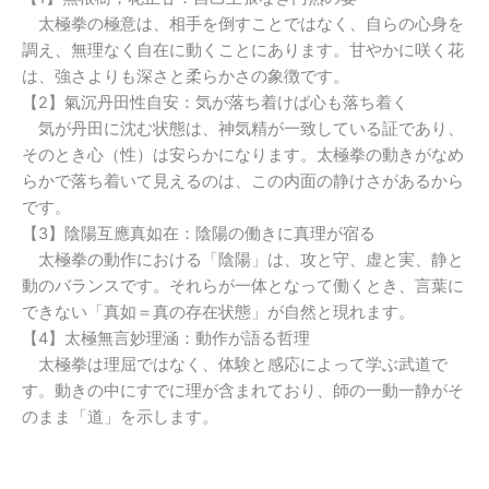
太極拳の極意は、相手を倒すことではなく、自らの心身を
調え、無理なく自在に動くことにあります。甘やかに咲く花
は、強さよりも深さと柔らかさの象徴です。
【2】氣沉丹田性自安：気が落ち着けば心も落ち着く
気が丹田に沈む状態は、神気精が一致している証であり、
そのとき心（性）は安らかになります。太極拳の動きがなめ
らかで落ち着いて見えるのは、この内面の静けさがあるから
です。
【3】陰陽互應真如在：陰陽の働きに真理が宿る
太極拳の動作における「陰陽」は、攻と守、虚と実、静と
動のバランスです。それらが一体となって働くとき、言葉に
できない「真如＝真の存在状態」が自然と現れます。
【4】太極無言妙理涵：動作が語る哲理
太極拳は理屈ではなく、体験と感応によって学ぶ武道で
す。動きの中にすでに理が含まれており、師の一動一静がそ
のまま「道」を示します。