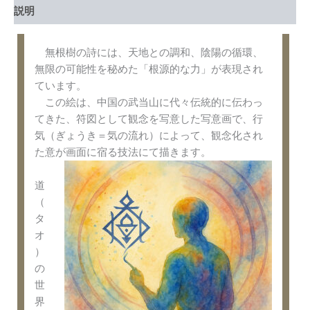
説明
無根樹の詩には、天地との調和、陰陽の循環、
無限の可能性を秘めた「根源的な力」が表現され
ています。
この絵は、中国の武当山に代々伝統的に伝わっ
てきた、符図として観念を写意した写意画で、行
気（ぎょうき＝気の流れ）によって、観念化され
た意が画面に宿る技法にて描きます。
道
（
タ
オ
）
の
世
界