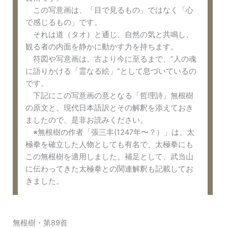
この写意画は、「目で見るもの」ではなく「心
で感じるもの」です。
それは道（タオ）と通じ、自然の気と共鳴し、
観る者の内面を静かに動かす力を持ちます。
符図や写意画は、古より今に至るまで、”人の魂
に語りかける「霊なる絵」”として息づいているの
です。
下記にこの写意画の意となる「哲理詩」無根樹
の原文と、現代日本語訳とその解釈を添えておき
ましたので、是非お読みください。
※無根樹の作者「張三丰(1247年〜？）」は、太
極拳を確立した人物としても有名で、太極拳にも
この無根樹を適用しました。補足として、武当山
に伝わってきた太極拳との関連解釈も記載してお
きました。
無根樹・第89首