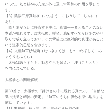
いった、気と精神の安定が体に及ぼす調和の作用を示しま
す。
【3】陰陽互應真如在（いんよう ごおうして しんにょ
あり）
陰と陽が互いに呼応する中に、真如――変わることのない
本質が現れます。虚実転換、呼吸、感応すべてが陰陽のやり
取りで成り立っており、その背後には絶対的な真理があると
いう道家的思想を含みます。
【4】太極無言妙理涵（たいきょくは ものいわずして み
ょうりをふくむ）
太極は語らずとも、動きや形を超えた「理（ことわり）」
を内に含んでいる。
太極拳との関連解釈
第89首は、太極拳の「静けさの中に現れる真の力」「自然な
気の沈降と精神の安定」「無言のうちに伝わる深い理法」を
描写しています。
【1】無根樹，花正甘：自己主張なき円熟の姿