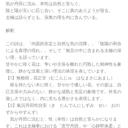
気が丹田に沈み、本性は自然と安らぐ。
陰と陽が互いに応じ合い、そこに真のありようが宿る。
太極は語らずとも、深奥の理を内に含んでいる。
解釈
この詩は、「内面的安定と自然な気の沈降」、「陰陽の和合
による真理の現れ」、そして「無言の中に含まれる太極の深
い理」を語っています。
甘やかに咲く花は、争いや主張を離れた円熟した精神性を象
徴し、静かな沈着と深い理法の体現を表しています。
【1】無根樹，花正甘（むこんじゅ はなまさにあまし）
根を持たない木に咲く、甘やかで優しい花。その姿は、自
己主張や力みのない、静かな成熟と充足の象徴です。外見の
激しさではなく、内に充ちる豊かさを表現します。
【2】氣沉丹田性自安（き たんでんにしずみ せい おの
ずからやすんず）
気が丹田に沈むと、性（本性）は自然と安らかになりま
す。これは太極拳における「意守丹田」や「心静即体柔」と