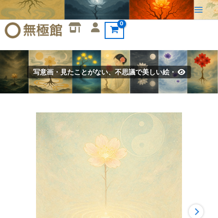
内
容
を
ス
キ
ッ
写意画・見たことがない、不思議で美しい絵・
プ
写
意
画・
無
根
樹
100
首-
第
89
首