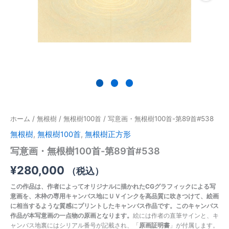
#538
個
ホーム
/
無根樹
/
無根樹100首
/ 写意画・無根樹100首-第89首#538
無根樹
,
無根樹100首
,
無根樹正方形
写意画・無根樹100首-第89首#538
¥
280,000
（税込）
この作品は、作者によってオリジナルに描かれたCGグラフィックによる写
意画を、木枠の専用キャンバス地にＵＶインクを高品質に吹きつけて、絵画
に相当するような質感にプリントしたキャンバス作品です。このキャンバス
作品が本写意画の一点物の原画となります。
絵には作者の直筆サインと、キ
ャンバス地裏にはシリアル番号が記載され、「
原画証明書
」が付属します。