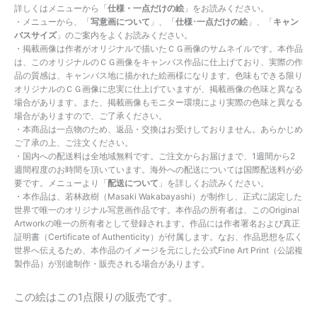
詳しくはメニューから「
仕様・一点だけの絵
」をお読みください。
・メニューから、「
写意画について
」、「
仕様･一点だけの絵
」、「
キャン
バスサイズ
」のご案内をよくお読みください。
・掲載画像は作者がオリジナルで描いたＣＧ画像のサムネイルです。本作品
は、このオリジナルのＣＧ画像をキャンバス作品に仕上げており、実際の作
品の質感は、キャンバス地に描かれた絵画様になります。色味もできる限り
オリジナルのＣＧ画像に忠実に仕上げていますが、掲載画像の色味と異なる
場合があります。また、掲載画像もモニター環境により実際の色味と異なる
場合がありますので、ご了承ください。
・本商品は一点物のため、返品・交換はお受けしておりません。あらかじめ
ご了承の上、ご注文ください。
・国内への配送料は全地域無料です。ご注文からお届けまで、1週間から2
週間程度のお時間を頂いています。海外への配送については国際配送料が必
要です。メニューより「
配送について
」を詳しくお読みください。
・本作品は、若林政樹（Masaki Wakabayashi）が制作し、正式に認定した
世界で唯一のオリジナル写意画作品です。本作品の所有者は、このOriginal
Artworkの唯一の所有者として登録されます。作品には作者署名および真正
証明書（Certificate of Authenticity）が付属します。なお、作品思想を広く
世界へ伝えるため、本作品のイメージを元にした公式Fine Art Print（公認複
製作品）が別途制作・販売される場合があります。
この絵はこの1点限りの販売です。