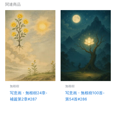
関連商品
無根樹
無根樹
写意画・無根樹24章-
写意画・無根樹100首-
補篇第2章#287
第54首#286