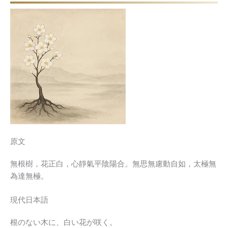
原文
無根樹，花正白，心靜氣平陰陽合。無思無慮動自如，太極無
為達無極。
現代日本語
根のない木に、白い花が咲く。