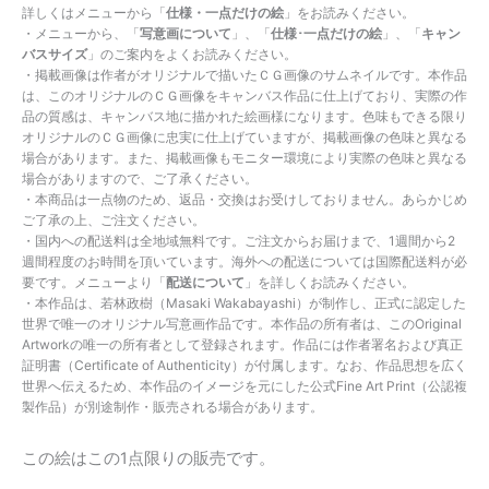
詳しくはメニューから「
仕様・一点だけの絵
」をお読みください。
・メニューから、「
写意画について
」、「
仕様･一点だけの絵
」、「
キャン
バスサイズ
」のご案内をよくお読みください。
・掲載画像は作者がオリジナルで描いたＣＧ画像のサムネイルです。本作品
は、このオリジナルのＣＧ画像をキャンバス作品に仕上げており、実際の作
品の質感は、キャンバス地に描かれた絵画様になります。色味もできる限り
オリジナルのＣＧ画像に忠実に仕上げていますが、掲載画像の色味と異なる
場合があります。また、掲載画像もモニター環境により実際の色味と異なる
場合がありますので、ご了承ください。
・本商品は一点物のため、返品・交換はお受けしておりません。あらかじめ
ご了承の上、ご注文ください。
・国内への配送料は全地域無料です。ご注文からお届けまで、1週間から2
週間程度のお時間を頂いています。海外への配送については国際配送料が必
要です。メニューより「
配送について
」を詳しくお読みください。
・本作品は、若林政樹（Masaki Wakabayashi）が制作し、正式に認定した
世界で唯一のオリジナル写意画作品です。本作品の所有者は、このOriginal
Artworkの唯一の所有者として登録されます。作品には作者署名および真正
証明書（Certificate of Authenticity）が付属します。なお、作品思想を広く
世界へ伝えるため、本作品のイメージを元にした公式Fine Art Print（公認複
製作品）が別途制作・販売される場合があります。
この絵はこの1点限りの販売です。