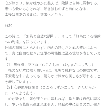
心が静まり、氣が穏やかに整えば、陰陽は自然に調和する。
思いも憂いもなければ、動きはおのずと自由となる。
太極は無為のままに、無限へと至る。
解釈
この詩は、「無為と自然な調和」、そして「無為による極致
への到達」を語っています。
外部の刺激にとらわれず、内面の静けさと氣の整いによっ
て、真に自由な動きと無限の可能性に至る境地を表していま
す。
【1】無根樹，花正白（むこんじゅ はなまさにしろし）
根のない木に咲く白い花は、無垢で純粋な心の象徴です。
不安定な中にあっても、清らかで静かな美しさが顕れること
を表しています。
【2】心靜氣平陰陽合（こころしずかにして きたいらか
に いんようあう）
心が静まり、氣が平らかに流れれば、陰と陽は自然に調和
し、争いも葛藤も生まれません。静寂の中に統合の力が働き