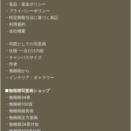
・返品・返金ポリシー
・プライバシーポリシー
・特定商取引法に基づく表記
・利用規約
・会社概要
・符図としての写意画
・仕様･一点だけの絵
・キャンバスサイズ
・作者
・無根樹から
・インテリア・ギャラリー
■無根樹写意画ショップ
・無根樹24章
・無根樹100首
・無根樹縦長画
・無根樹正方形画
・無根樹24章付加
・無根樹100首付加