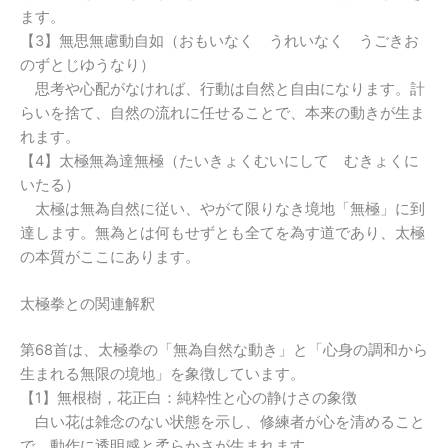
ます。
【3】無思無慮動自如（おもいなく うれいなく うごきお
のずとじゆうなり）
思考や心配がなければ、行動は自然と自由になります。計
らいを捨て、自然の流れに任せることで、本来の動きが生ま
れます。
【4】太極無為達無極（たいきょくむいにして むきょくに
いたる）
太極は無為自然に従い、やがて限りなき境地「無極」に到
達します。無為とは何もせずとも全てを為す道であり、太極
の本質がここにあります。
太極拳との関連解釈
第68首は、太極拳の「無為自然な動き」と「心身の調和から
生まれる無限の境地」を象徴しています。
【1】無根樹，花正白：純粋性と心の静けさの象徴
白い花は雑念のない状態を示し、修練者が心を清めること
で、動作に透明感と柔らかさが生まれます。