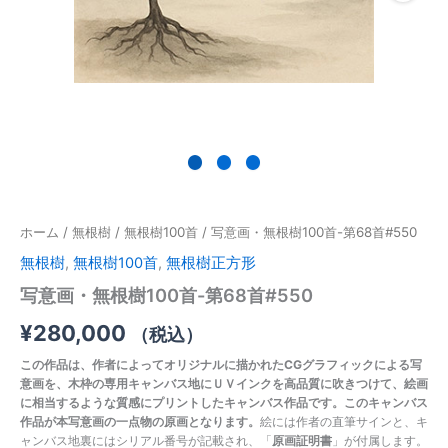
#550
個
ホーム
/
無根樹
/
無根樹100首
/ 写意画・無根樹100首-第68首#550
無根樹
,
無根樹100首
,
無根樹正方形
写意画・無根樹100首-第68首#550
¥
280,000
（税込）
この作品は、作者によってオリジナルに描かれたCGグラフィックによる写
意画を、木枠の専用キャンバス地にＵＶインクを高品質に吹きつけて、絵画
に相当するような質感にプリントしたキャンバス作品です。このキャンバス
作品が本写意画の一点物の原画となります。
絵には作者の直筆サインと、キ
ャンバス地裏にはシリアル番号が記載され、「
原画証明書
」が付属します。