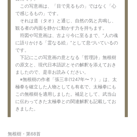
この写意画は、「目で見るもの」ではなく「心
で感じるもの」です。
それは道（タオ）と通じ、自然の気と共鳴し、
観る者の内面を静かに動かす力を持ちます。
符図や写意画は、古より今に至るまで、”人の魂
に語りかける「霊なる絵」”として息づいているの
です。
下記にこの写意画の意となる「哲理詩」無根樹
の原文と、現代日本語訳とその解釈を添えておき
ましたので、是非お読みください。
※無根樹の作者「張三丰(1247年〜？）」は、太
極拳を確立した人物としても有名で、太極拳にも
この無根樹を適用しました。補足として、武当山
に伝わってきた太極拳との関連解釈も記載してお
きました。
無根樹・第68首