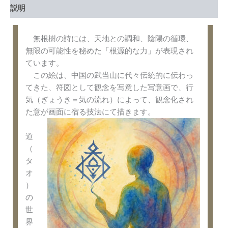
説明
無根樹の詩には、天地との調和、陰陽の循環、
無限の可能性を秘めた「根源的な力」が表現され
ています。
この絵は、中国の武当山に代々伝統的に伝わっ
てきた、符図として観念を写意した写意画で、行
気（ぎょうき＝気の流れ）によって、観念化され
た意が画面に宿る技法にて描きます。
道
（
タ
オ
）
の
世
界