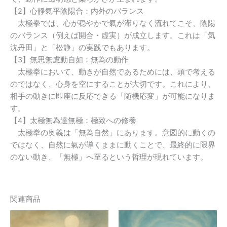
【2】心靜氣平陰陽合：内外のバランス
太極拳では、心が穏やかで氣が滞りなく流れてこそ、陰陽
のバランス（例えば開合・虚実）が成立します。これは「気
沈丹田」と「松静」の実践でもあります。
【3】無思無慮動自如：無為の動作
太極拳において、動きが自然であるためには、頭で考える
のではなく、心身を空にすることが大切です。これにより、
相手の動きに即座に反応できる「随機応変」が可能になりま
す。
【4】太極無為達無極：極致への修養
太極拳の奥義は「無為自然」にあります。意図的に動くの
ではなく、自然に氣が導くままに動くことで、最終的に限界
のない動き、「無極」へ至るという哲理が現れています。
関連商品