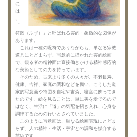
に
は
、
「
符図（ふず）」と呼ばれる霊的・象徴的な図像が
あります。
これは一種の呪符でありながらも、単なる宗教
道具にとどまらず、写意的に描かれた霊的絵画
で、観る者の精神面に直接働きかける精神感応的
な美術としての力を持っています。
そのため、古来より多くの人々が、不老長寿、
健康、吉祥、家庭の調和などを願い、こうした道
家的写意画や符図を自宅や書斎、寝室に飾ってき
たのです。絵を見ることは、単に美を愛でるので
はなく、生活に「道」の気配を招き入れ、心身を
調律するための行いとされていました。
このように写意画は、単なる絵画表現にとどま
らず、人の精神・生活・宇宙との調和を媒介する
芸術です。