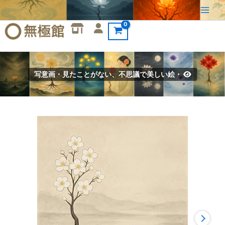
内
容
を
ス
キ
ッ
写意画・見たことがない、不思議で美しい絵・
プ
写
意
画・
無
根
樹
100
首-
第
68
首