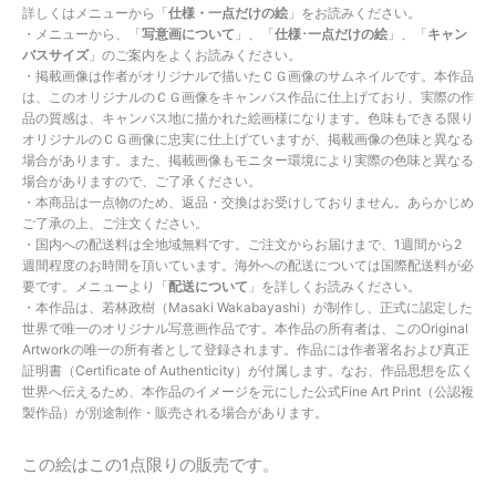
詳しくはメニューから「
仕様・一点だけの絵
」をお読みください。
・メニューから、「
写意画について
」、「
仕様･一点だけの絵
」、「
キャン
バスサイズ
」のご案内をよくお読みください。
・掲載画像は作者がオリジナルで描いたＣＧ画像のサムネイルです。本作品
は、このオリジナルのＣＧ画像をキャンバス作品に仕上げており、実際の作
品の質感は、キャンバス地に描かれた絵画様になります。色味もできる限り
オリジナルのＣＧ画像に忠実に仕上げていますが、掲載画像の色味と異なる
場合があります。また、掲載画像もモニター環境により実際の色味と異なる
場合がありますので、ご了承ください。
・本商品は一点物のため、返品・交換はお受けしておりません。あらかじめ
ご了承の上、ご注文ください。
・国内への配送料は全地域無料です。ご注文からお届けまで、1週間から2
週間程度のお時間を頂いています。海外への配送については国際配送料が必
要です。メニューより「
配送について
」を詳しくお読みください。
・本作品は、若林政樹（Masaki Wakabayashi）が制作し、正式に認定した
世界で唯一のオリジナル写意画作品です。本作品の所有者は、このOriginal
Artworkの唯一の所有者として登録されます。作品には作者署名および真正
証明書（Certificate of Authenticity）が付属します。なお、作品思想を広く
世界へ伝えるため、本作品のイメージを元にした公式Fine Art Print（公認複
製作品）が別途制作・販売される場合があります。
この絵はこの1点限りの販売です。