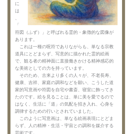
に
は
、
「
符図（ふず）」と呼ばれる霊的・象徴的な図像が
あります。
これは一種の呪符でありながらも、単なる宗教
道具にとどまらず、写意的に描かれた霊的絵画
で、観る者の精神面に直接働きかける精神感応的
な美術としての力を持っています。
そのため、古来より多くの人々が、不老長寿、
健康、吉祥、家庭の調和などを願い、こうした道
家的写意画や符図を自宅や書斎、寝室に飾ってき
たのです。絵を見ることは、単に美を愛でるので
はなく、生活に「道」の気配を招き入れ、心身を
調律するための行いとされていました。
このように写意画は、単なる絵画表現にとどま
らず、人の精神・生活・宇宙との調和を媒介する
芸術です。