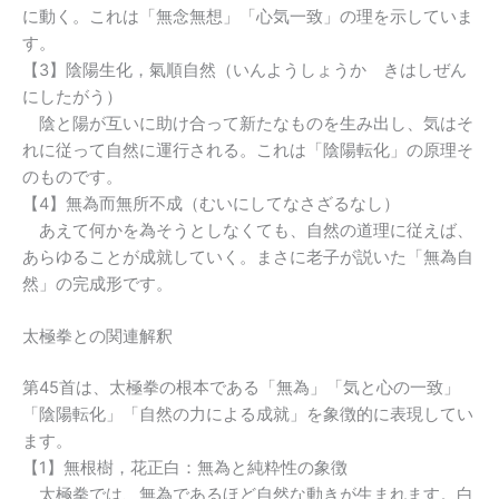
に動く。これは「無念無想」「心気一致」の理を示していま
す。
【3】陰陽生化，氣順自然（いんようしょうか きはしぜん
にしたがう）
陰と陽が互いに助け合って新たなものを生み出し、気はそ
れに従って自然に運行される。これは「陰陽転化」の原理そ
のものです。
【4】無為而無所不成（むいにしてなさざるなし）
あえて何かを為そうとしなくても、自然の道理に従えば、
あらゆることが成就していく。まさに老子が説いた「無為自
然」の完成形です。
太極拳との関連解釈
第45首は、太極拳の根本である「無為」「気と心の一致」
「陰陽転化」「自然の力による成就」を象徴的に表現してい
ます。
【1】無根樹，花正白：無為と純粋性の象徴
太極拳では、無為であるほど自然な動きが生まれます。白