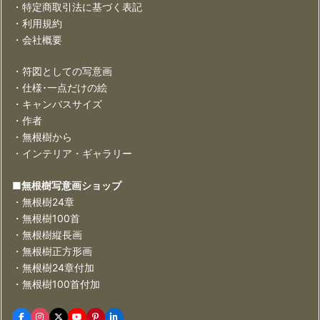
・特定商取引法に基づく表記
・利用規約
・会社概要
・符図としての写意画
・仕様･一点だけの絵
・キャンバスサイズ
・作者
・無根樹から
・インテリア・ギャラリー
■無根樹写意画ショップ
・無根樹24章
・無根樹100首
・無根樹縦長画
・無根樹正方形画
・無根樹24章付加
・無根樹100首付加