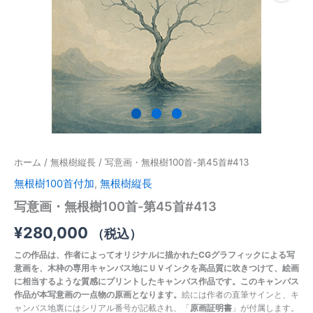
#413
個
ホーム
/
無根樹縦長
/ 写意画・無根樹100首-第45首#413
無根樹100首付加
,
無根樹縦長
写意画・無根樹100首-第45首#413
¥
280,000
（税込）
この作品は、作者によってオリジナルに描かれたCGグラフィックによる写
意画を、木枠の専用キャンバス地にＵＶインクを高品質に吹きつけて、絵画
に相当するような質感にプリントしたキャンバス作品です。このキャンバス
作品が本写意画の一点物の原画となります。
絵には作者の直筆サインと、キ
ャンバス地裏にはシリアル番号が記載され、「
原画証明書
」が付属します。