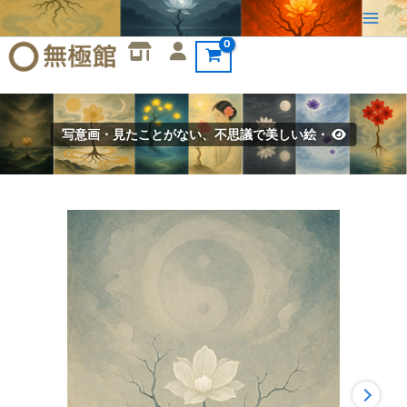
内
容
を
ス
キ
ッ
写意画・見たことがない、不思議で美しい絵・
プ
写
意
画・
無
根
樹
100
首-
第
45
首