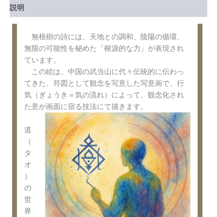
説明
無根樹の詩には、天地との調和、陰陽の循環、
無限の可能性を秘めた「根源的な力」が表現され
ています。
この絵は、中国の武当山に代々伝統的に伝わっ
てきた、符図として観念を写意した写意画で、行
気（ぎょうき＝気の流れ）によって、観念化され
た意が画面に宿る技法にて描きます。
道
（
タ
オ
）
の
世
界