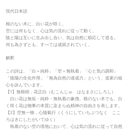
現代日本語
根のない木に、白い花が咲く。
空には何もなく、心は気の流れに従って動く。
陰と陽は互いに生み出し合い、気は自然に順応して巡る。
何も為さずとも、すべては成就されていく。
解釈
この詩は、「白＝純粋」「空＝無執着」「心と気の調和」
「陰陽の生化作用」「無為自然の達成力」という、道家の核
心を詠んでいます。
【1】無根樹，花正白（むこんじゅ はなまさにしろし）
白い花は無垢・純粋・無執着の象徴。根のない木でも、白
く咲く花は物事の本質に染まらぬ精神の自由さを表します。
【2】空無一物，心隨氣行（くうにしていちぶつなく ここ
ろはきにしたがいてゆく）
執着のない空の境地において、心は気の流れに従って自然