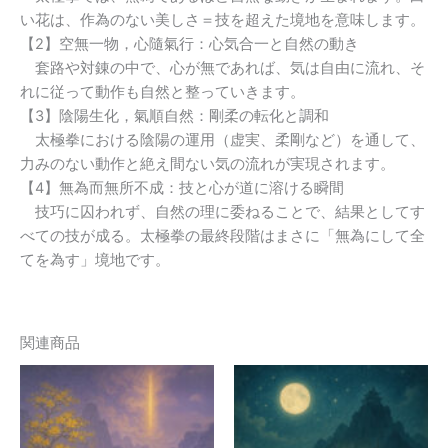
い花は、作為のない美しさ＝技を超えた境地を意味します。
【2】空無一物，心隨氣行：心気合一と自然の動き
套路や対錬の中で、心が無であれば、気は自由に流れ、そ
れに従って動作も自然と整っていきます。
【3】陰陽生化，氣順自然：剛柔の転化と調和
太極拳における陰陽の運用（虚実、柔剛など）を通して、
力みのない動作と絶え間ない気の流れが実現されます。
【4】無為而無所不成：技と心が道に溶ける瞬間
技巧に囚われず、自然の理に委ねることで、結果としてす
べての技が成る。太極拳の最終段階はまさに「無為にして全
てを為す」境地です。
関連商品