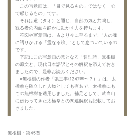
この写意画は、「目で見るもの」ではなく「心
で感じるもの」です。
それは道（タオ）と通じ、自然の気と共鳴し、
観る者の内面を静かに動かす力を持ちます。
符図や写意画は、古より今に至るまで、”人の魂
に語りかける「霊なる絵」”として息づいているの
です。
下記にこの写意画の意となる「哲理詩」無根樹
の原文と、現代日本語訳とその解釈を添えておき
ましたので、是非お読みください。
※無根樹の作者「張三丰(1247年〜？）」は、太
極拳を確立した人物としても有名で、太極拳にも
この無根樹を適用しました。補足として、武当山
に伝わってきた太極拳との関連解釈も記載してお
きました。
無根樹・第45首