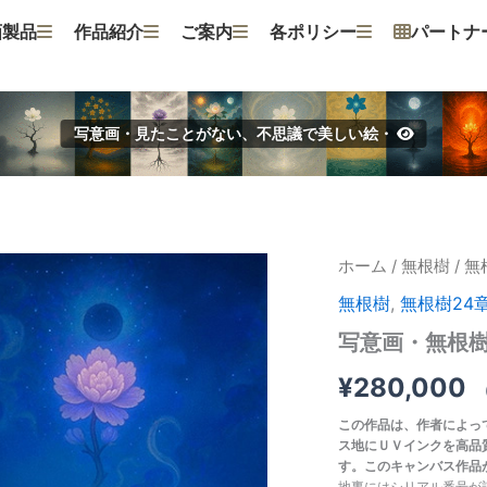
画製品
作品紹介
ご案内
各ポリシー
パートナ
写意画・見たことがない、不思議で美しい絵・
写
ホーム
/
無根樹
/
無
意
無根樹
,
無根樹24
画・
無
写意画・無根樹2
根
樹
¥
280,000
24
章-
この作品は、作者によっ
第
ス地にＵＶインクを高品
19
す。このキャンバス作品
章
地裏にはシリアル番号が