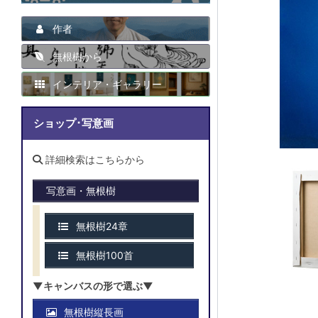
作者
無根樹から
インテリア・ギャラリー
ショップ･写意画
詳細検索はこちらから
写意画・無根樹
無根樹24章
無根樹100首
▼キャンバスの形で選ぶ▼
無根樹縦長画