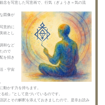
観念を写意した写意画で、行気（ぎょうき＝気の流
な図像が
写意的に
美術とし
調和など
たので
配を招き
活・宇宙
。
に動かす力を持ちます。
る絵」”として息づいているのです。
語訳とその解釈を添えておきましたので、是非お読み