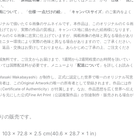
い。
画について
」、「
仕様･一点だけの絵
」、「
キャンバスサイズ
」のご案内をよく
ジナルで描いたＣＧ画像のサムネイルです。本作品は、このオリジナルのＣＧ画
上げており、実際の作品の質感は、キャンバス地に描かれた絵画様になります。
ナルのＣＧ画像に忠実に仕上げていますが、掲載画像の色味と異なる場合があり
モニター環境により実際の色味と異なる場合がありますので、ご了承ください。
、返品・交換はお受けしておりません。あらかじめご了承の上、ご注文くださ
域無料です。ご注文からお届けまで、1週間から2週間程度のお時間を頂いてい
いては国際配送料が必要です。メニューより「
配送について
」を詳しくお読みく
saki Wakabayashi）が制作し、正式に認定した世界で唯一のオリジナル写意
は、このOriginal Artworkの唯一の所有者として登録されます。作品には作
tificate of Authenticity）が付属します。なお、作品思想を広く世界へ伝え
元にした公式Fine Art Print（公認複製作品）が別途制作・販売される場合が
限りの販売です。
 72.8 × 2.5 cm(40.6 × 28.7 × 1 in）