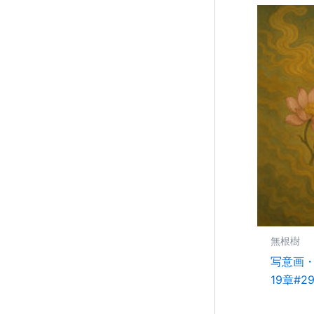
無根樹
写意画・
19章#2