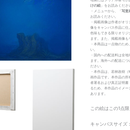
#445
けの絵
」をお読みくださ
個
・メニューから、「
写意
お読みください。
・掲載画像は作者がオリ
像をキャンバス作品に仕
色味もできる限りオリジ
ます。また、掲載画像も
・本商品は一点物のため
い。
・国内への配送料は全地
ます。海外への配送につ
ださい。
・本作品は、若林政樹（Ma
画作品です。本作品の所有者
者署名および真正証明書（Cer
るため、本作品のイメージを
あります。
この絵はこの1点
キャンバスサイズ：103 ×