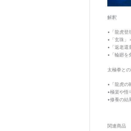
解釈
•「龍虎登
•「玄珠」
•「返老還
•「輪廻を
太極拳との
•「龍虎の
•極楽や悟
•修養の結
関連商品