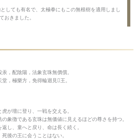
物としても有名で、太極拳にもこの無根樹を適用しまし
ておきました。
投汞，配陰陽，法象玄珠無價償。
堂，極樂方，免得輪迴見𨶒王。
と虎が壇に登り、一戦を交える。
法の象徴である玄珠は無価値に見えるほどの尊さを持つ。
を返し、童へと戻り、命は長く続く。
、死後の王に会うことはない。