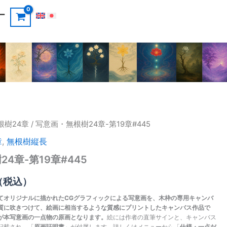
ー
根樹24章
/ 写意画・無根樹24章-第19章#445
章
,
無根樹縦長
4章-第19章#445
（税込）
てオリジナルに描かれたCGグラフィックによる写意画を、木枠の専用キャンバ
質に吹きつけて、絵画に相当するような質感にプリントしたキャンバス作品で
が本写意画の一点物の原画となります。
絵には作者の直筆サインと、キャンバス
記載され、「
原画証明書
」が付属します。詳しくはメニューから「
仕様・一点だ