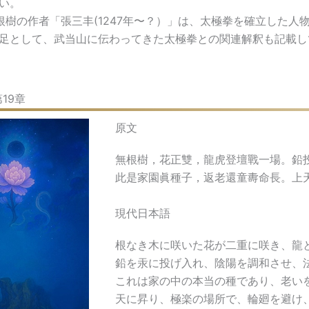
い。
樹の作者「張三丰(1247年〜？）」は、太極拳を確立した人
足として、武当山に伝わってきた太極拳との関連解釈も記載し
19章
原文
無根樹，花正雙，龍虎登壇戰一場。鉛
此是家園眞種子，返老還童夀命長。上天
現代日本語
根なき木に咲いた花が二重に咲き、龍
鉛を汞に投げ入れ、陰陽を調和させ、
これは家の中の本当の種であり、老い
天に昇り、極楽の場所で、輪廻を避け