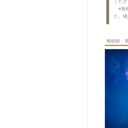
くださ
※無根
た。補
無根樹・第