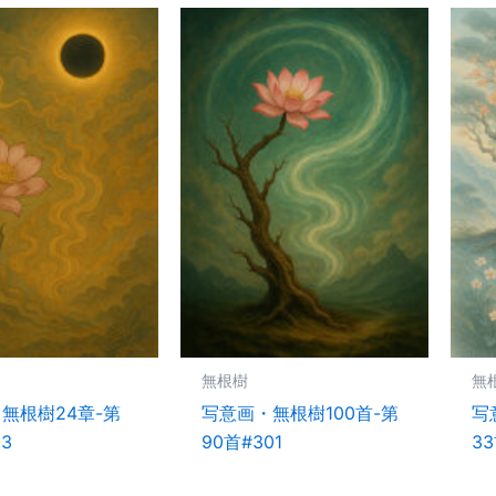
無根樹
無
無根樹24章-第
写意画・無根樹100首-第
写
93
90首#301
33