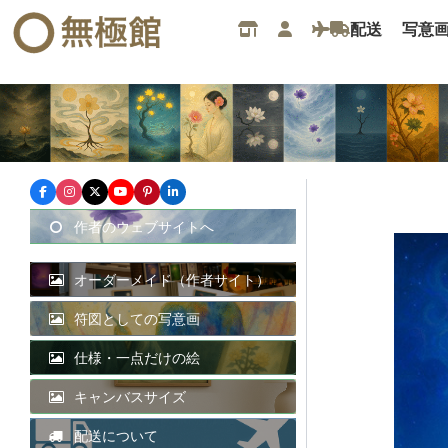
内
配送
写意
容
を
ス
キ
ッ
プ
作者のウェブサイトへ
オーダーメイド（作者サイト）
符図としての写意画
仕様・一点だけの絵
キャンバスサイズ
配送について