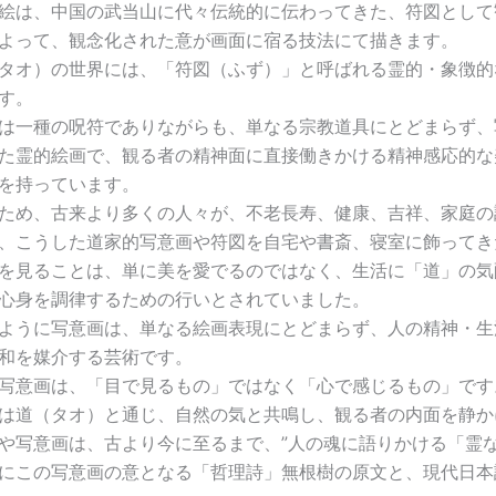
は、中国の武当山に代々伝統的に伝わってきた、符図として
よって、観念化された意が画面に宿る技法にて描きます。
オ）の世界には、「符図（ふず）」と呼ばれる霊的・象徴的
す。
一種の呪符でありながらも、単なる宗教道具にとどまらず、
た霊的絵画で、観る者の精神面に直接働きかける精神感応的な
を持っています。
め、古来より多くの人々が、不老長寿、健康、吉祥、家庭の
、こうした道家的写意画や符図を自宅や書斎、寝室に飾ってき
を見ることは、単に美を愛でるのではなく、生活に「道」の気
心身を調律するための行いとされていました。
うに写意画は、単なる絵画表現にとどまらず、人の精神・生
和を媒介する芸術です。
意画は、「目で見るもの」ではなく「心で感じるもの」です
道（タオ）と通じ、自然の気と共鳴し、観る者の内面を静か
写意画は、古より今に至るまで、”人の魂に語りかける「霊な
この写意画の意となる「哲理詩」無根樹の原文と、現代日本