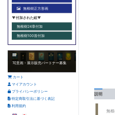
無根樹正方形画
▼付加された絵▼
無根樹24章付加
無根樹100首付加
写意画・展示販売パートナー募集
カート
マイアカウント
プライバシーポリシー
説明
特定商取引法に基づく表記
利用規約
無根樹