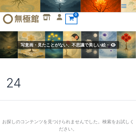
検
内
索
容
対
を
象:
ス
キ
ッ
写意画・見たことがない、不思議で美しい絵・
プ
24
お探しのコンテンツを見つけられませんでした。検索をお試しく
ださい。