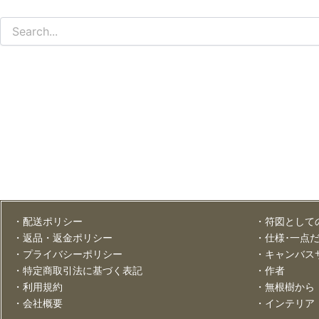
・配送ポリシー
・符図として
・返品・返金ポリシー
・仕様･一点
・プライバシーポリシー
・キャンバス
・特定商取引法に基づく表記
・作者
・利用規約
・無根樹から
・会社概要
・インテリア