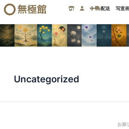
検
内
配送
写意
索
容
対
を
象:
ス
キ
ッ
プ
Uncategorized
お探