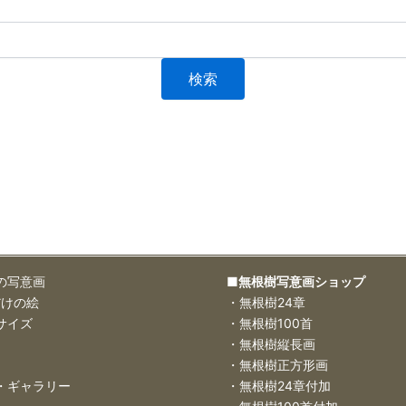
の写意画
■無根樹写意画ショップ
だけの絵
・無根樹24章
サイズ
・無根樹100首
・無根樹縦長画
・無根樹正方形画
・ギャラリー
・無根樹24章付加